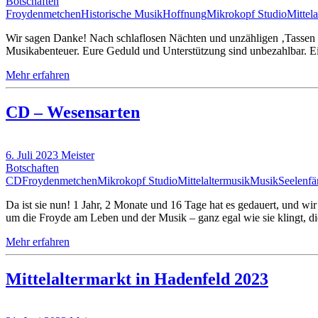
Botschaften
Froydenmetchen
Historische Musik
Hoffnung
Mikrokopf Studio
Mittel
Wir sagen Danke! Nach schlaflosen Nächten und unzähligen ‚Tassen Me
Musikabenteuer. Eure Geduld und Unterstützung sind unbezahlbar. Ei
Mehr erfahren
CD – Wesensarten
6. Juli 2023
Meister
Botschaften
CD
Froydenmetchen
Mikrokopf Studio
Mittelaltermusik
Musik
Seelenfä
Da ist sie nun! 1 Jahr, 2 Monate und 16 Tage hat es gedauert, und wir
um die Froyde am Leben und der Musik – ganz egal wie sie klingt, 
Mehr erfahren
Mittelaltermarkt in Hadenfeld 2023