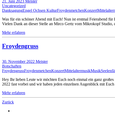
21. Juni 2023
Meister
Uncategorized
Danksagung
Engel Ochsen Kultur
Froydenmetchen
Konzert
Mittelalte
Was für ein schöner Abend mit Euch! Nun ist erstmal Feierabend für
Vielen Dank an dieser Stelle an Mirco Gertz vom Mikrokopf Studio
Mehr erfahren
Froydengruss
30. November 2022
Meister
Botschaften
Froydengruss
Froydenmetchen
Konzert
Mittelaltermusik
Musik
Seelenfä
Hey Ihr lieben Leute wir möchten Euch noch einmal ein ganz großes 
2022 fast vorbei und wir haben jeden einzelnen Augenblick mit Euch
Mehr erfahren
Zurück