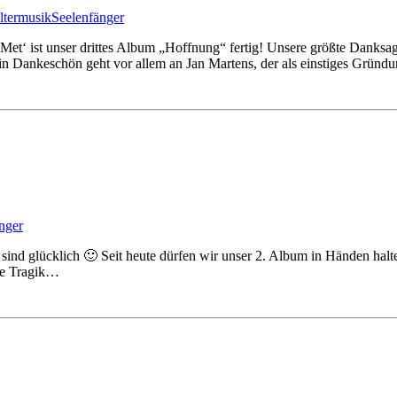
altermusik
Seelenfänger
t‘ ist unser drittes Album „Hoffnung“ fertig! Unsere größte Danksagu
n Dankeschön geht vor allem an Jan Martens, der als einstiges Gründ
nger
 sind glücklich 🙂 Seit heute dürfen wir unser 2. Album in Händen halt
die Tragik…