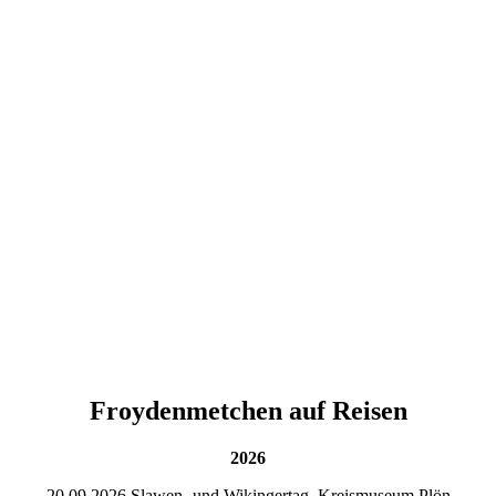
Froydenmetchen auf Reisen
2026
20.09.2026 Slawen- und Wikingertag, Kreismuseum Plön