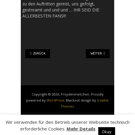
zu den Auftritten gereist, uns gefolgt,
gestreamt und und und … IHR SEID DIE
ALLERBESTEN FANS!!!
ZURÜCK
WEITER
Copyright © 2026, Froydenmetchen. Proudly
powered by
WordPress
. Blackoot design by
Iceable
Themes
.
Impressum
Datenschutz
Disclaimer
Wir verwenden für den Betrieb unserer Webseite technisch
Nutzungsbedingungen
erforderliche Cookies.
Mehr Details
Okay